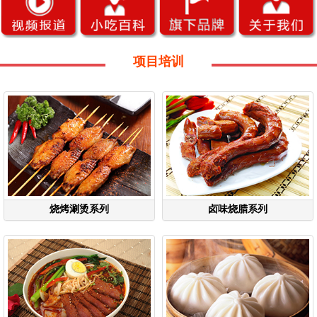
项目培训
烧烤涮烫系列
卤味烧腊系列