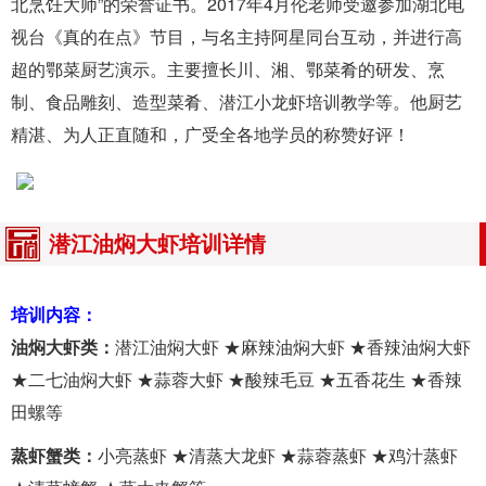
北烹饪大师”的荣誉证书。2017年4月伦老师受邀参加湖北电
视台《真的在点》节目，与名主持阿星同台互动，并进行高
超的鄂菜厨艺演示。主要擅长川、湘、鄂菜肴的研发、烹
制、食品雕刻、造型菜肴、潜江小龙虾培训教学等。他厨艺
精湛、为人正直随和，广受全各地学员的称赞好评！
潜江油焖大虾培训详情
培训内容：
油焖大虾类：
潜江油焖大虾 ★麻辣油焖大虾 ★香辣油焖大虾
★二七油焖大虾 ★蒜蓉大虾 ★酸辣毛豆 ★五香花生 ★香辣
田螺等
蒸虾蟹类：
小亮蒸虾 ★清蒸大龙虾 ★蒜蓉蒸虾 ★鸡汁蒸虾