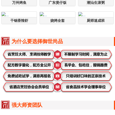
万州烤鱼
广东煲仔饭
潮汕生滚粥
干锅香辣虾
烧烤全套
厨师速成班
为什么要选择御世尚品
强大师资团队