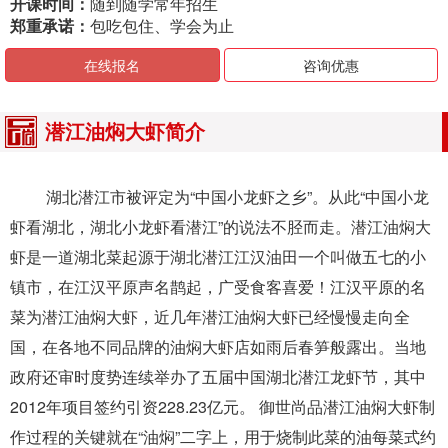
开课时间：
随到随学常年招生
郑重承诺：
包吃包住、学会为止
在线报名
咨询优惠
潜江油焖大虾简介
湖北潜江市被评定为“中国小龙虾之乡”。从此“中国小龙
虾看湖北，湖北小龙虾看潜江”的说法不胫而走。潜江油焖大
虾是一道湖北菜起源于湖北潜江江汉油田一个叫做五七的小
镇市，在江汉平原声名鹊起，广受食客喜爱！江汉平原的名
菜为潜江油焖大虾，近几年潜江油焖大虾已经慢慢走向全
国，在各地不同品牌的油焖大虾店如雨后春笋般露出。当地
政府还审时度势连续举办了五届中国湖北潜江龙虾节，其中
2012年项目签约引资228.23亿元。 御世尚品潜江油焖大虾制
作过程的关键就在“油焖”二字上，用于烧制此菜的油每菜式约