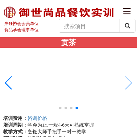
烹饪协会会员单位
食品学会理事单位
贡茶
培训费用：
咨询价格
培训周期：
学会为止,一般4-6天可熟练掌握
教学方式：
烹饪大师手把手一对一教学