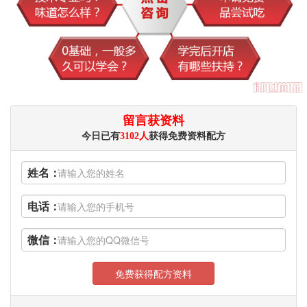
留言获资料
今日已有
3102人
获得免费资料配方
姓名：
电话：
微信：
免费获得配方资料