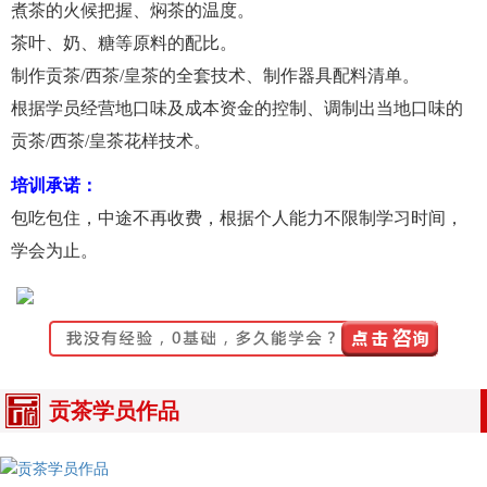
煮茶的火候把握、焖茶的温度。
茶叶、奶、糖等原料的配比。
制作贡茶/西茶/皇茶的全套技术、制作器具配料清单。
根据学员经营地口味及成本资金的控制、调制出当地口味的
贡茶/西茶/皇茶花样技术。
培训承诺：
包吃包住，中途不再收费，根据个人能力不限制学习时间，
学会为止。
贡茶学员作品