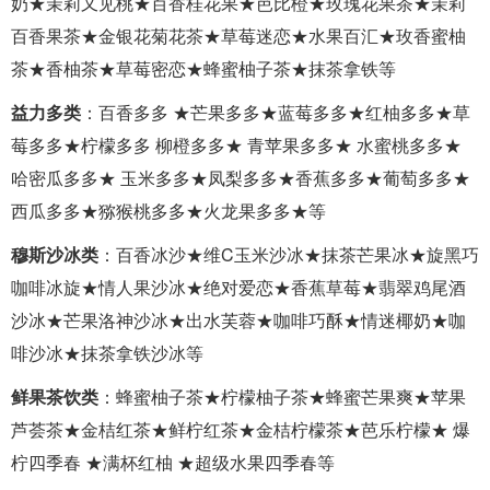
奶★茉莉又见桃★百香桂花果★芭比橙★玫瑰花果茶★茉莉
百香果茶★金银花菊花茶★草莓迷恋★水果百汇★玫香蜜柚
茶★香柚茶★草莓密恋★蜂蜜柚子茶★抹茶拿铁等
益力多类
：百香多多 ★芒果多多★蓝莓多多★红柚多多★草
莓多多★柠檬多多 柳橙多多★ 青苹果多多★ 水蜜桃多多★
哈密瓜多多★ 玉米多多★凤梨多多★香蕉多多★葡萄多多★
西瓜多多★猕猴桃多多★火龙果多多★等
穆斯沙冰类
：百香冰沙★维C玉米沙冰★抹茶芒果冰★旋黑巧
咖啡冰旋★情人果沙冰★绝对爱恋★香蕉草莓★翡翠鸡尾酒
沙冰★芒果洛神沙冰★出水芙蓉★咖啡巧酥★情迷椰奶★咖
啡沙冰★抹茶拿铁沙冰等
鲜果茶饮类
：蜂蜜柚子茶★柠檬柚子茶★蜂蜜芒果爽★苹果
芦荟茶★金桔红茶★鲜柠红茶★金桔柠檬茶★芭乐柠檬★ 爆
柠四季春 ★满杯红柚 ★超级水果四季春等