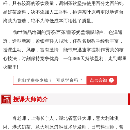
杆，具有较高的茶饮质量，调制茶饮坚持使用百分之百的纯
品好茶原料，决不添加人工香料，挑选茶叶原料更以地道台
湾茶为首选，绝不为降低成本而牺牲了质量。
御世尚品培训的贡茶/西茶/皇茶奶盖细腻绵白、色泽通
透，造型新颖，紧锁年轻人眼球，任教名厨教学经验丰富，
授课生动、风趣，富有激情，能带您迅速掌握制作贡茶的核
心技法，时刻保持竞争优势，一年365天持续盈利，走到哪里
火哪里!
授课大师简介
肖老师，上海长宁人，湖北省烹饪大师，意大利冰淇
淋、港式奶茶、意大利冰淇淋技术研发师，日韩料理师，曾