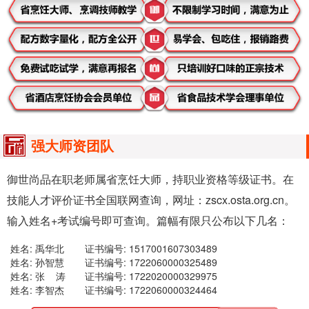
强大师资团队
御世尚品在职老师属省烹饪大师，持职业资格等级证书。在
技能人才评价证书全国联网查询，网址：zscx.osta.org.cn。
输入姓名+考试编号即可查询。篇幅有限只公布以下几名：
姓名: 禹华北
证书编号: 1517001607303489
姓名: 孙智慧
证书编号: 1722060000325489
姓名: 张 涛
证书编号: 1722020000329975
姓名: 李智杰
证书编号: 1722060000324464