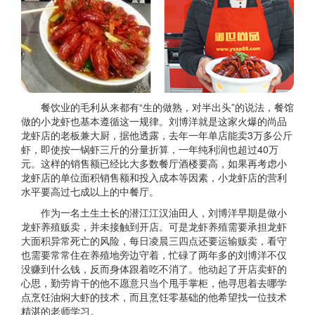
餐饮业的毛利从来都有“生的做熟，对半出头”的说法，餐馆
做的小龙虾也基本遵循这一规律。刘博洋就是这家火爆的尚品
龙虾店的老板兼大厨，据他透露，去年一年单店能卖3万多公斤
虾，即使按一锅虾三斤的分量折算，一年纯利润也超过40万
元。这样的销售额已经比大多数餐厅酒楼要高，如果再考虑小
龙虾店的单位面积销售额和投入成本等因素，小龙虾店的营利
水平要高过七成以上的中餐厅。
作为一名土生土长的潜江江汉油田人，刘博洋早期是做小
龙虾养殖贩卖，并未接触到开店。可是龙虾养殖需要承担龙虾
大面积异常死亡的风险，每日凌晨三四点还要运输贩卖，看守
也需要常常住在养殖地旁边守着，忙碌了两年多的刘博洋不仅
没赚到什么钱，反而身体跟着吃不消了。他动起了开店卖虾的
心思，勤劳肯干的他不愿意只当个甩手掌柜，他寻思着去哪学
点烹饪油焖大虾的技术，而且烹饪零基础的他希望找一位技术
精湛的老师学习。