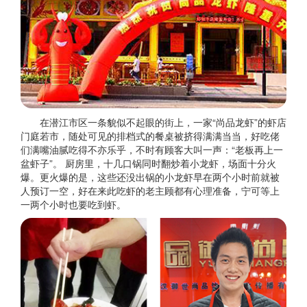
在潜江市区一条貌似不起眼的街上，一家“尚品龙虾”的虾店
门庭若市，随处可见的排档式的餐桌被挤得满满当当，好吃佬
们满嘴油腻吃得不亦乐乎，不时有顾客大叫一声：“老板再上一
盆虾子”。 厨房里，十几口锅同时翻炒着小龙虾，场面十分火
爆。更火爆的是，这些还没出锅的小龙虾早在两个小时前就被
人预订一空，好在来此吃虾的老主顾都有心理准备，宁可等上
一两个小时也要吃到虾。